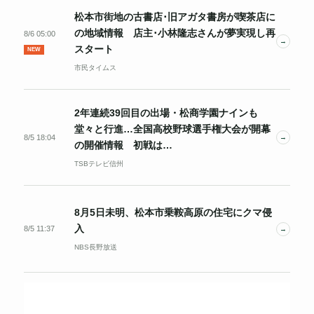
松本市街地の古書店･旧アガタ書房が喫茶店に
の地域情報 店主･小林隆志さんが夢実現し再
8/6 05:00
→
スタート
NEW
市民タイムス
2年連続39回目の出場・松商学園ナインも
堂々と行進…全国高校野球選手権大会が開幕
8/5 18:04
→
の開催情報 初戦は…
TSBテレビ信州
8月5日未明、松本市乗鞍高原の住宅にクマ侵
入
8/5 11:37
→
NBS長野放送