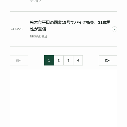
マツサイ
松本市平田の国道19号でバイク衝突、31歳男
性が重傷
8/4 14:25
→
NBS長野放送
前へ
1
2
3
4
次へ