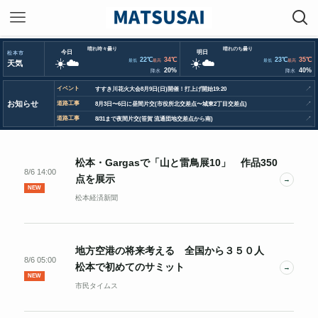
晴れ時々曇り
晴れのち曇り
今日
明日
松本市
☀️☁️
22℃
34℃
☀️☁️
23℃
35℃
最低
最高
最低
最高
天気
20%
40%
降水
降水
イベント
↗
すすき川花火大会8月9日(日)開催！打上げ開始19:20
お知らせ
道路工事
↗
8月3日〜6日に昼間片交(市役所北交差点〜城東2丁目交差点)
道路工事
↗
8/31まで夜間片交(笹賀 流通団地交差点から南)
松本・Gargasで「山と雷鳥展10」 作品350
8/6 14:00
点を展示
→
NEW
松本経済新聞
地方空港の将来考える 全国から３５０人
8/6 05:00
松本で初めてのサミット
→
NEW
市民タイムス