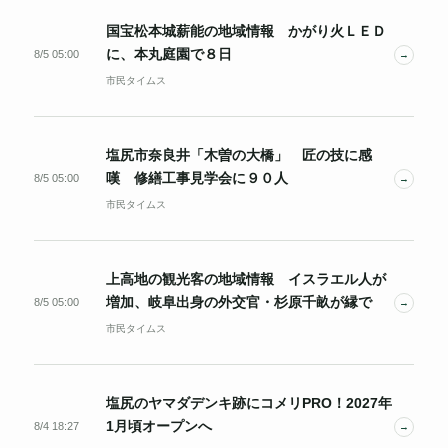
国宝松本城薪能の地域情報 かがり火ＬＥＤ
に、本丸庭園で８日
8/5 05:00
→
市民タイムス
塩尻市奈良井「木曽の大橋」 匠の技に感
嘆 修繕工事見学会に９０人
8/5 05:00
→
市民タイムス
上高地の観光客の地域情報 イスラエル人が
増加、岐阜出身の外交官・杉原千畝が縁で
8/5 05:00
→
市民タイムス
塩尻のヤマダデンキ跡にコメリPRO！2027年
1月頃オープンへ
8/4 18:27
→