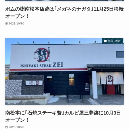
ポムの樹南松本店跡は｢メガネのナガタ｣11月25日移転
オープン！
2023/10/30
開店・閉店
南松本に｢石焼ステーキ贅｣カルビ屋三夢跡に10月3日
オープン！
2023/10/28