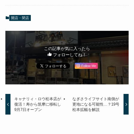
開店・閉店
この記事が気に入ったら
フォローしてね！
Follow Me
キャナリィ・ロウ松本店が
なぎさライフサイト南側が
復活！寿から筑摩に移転し
更地になる可能性…？19号
9月7日オープン
松本拡幅を解説