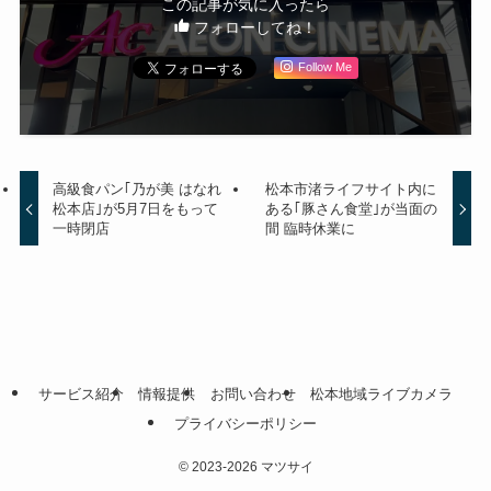
この記事が気に入ったら
フォローしてね！
Follow Me
高級食パン｢乃が美 はなれ
松本市渚ライフサイト内に
松本店｣が5月7日をもって
ある｢豚さん食堂｣が当面の
一時閉店
間 臨時休業に
サービス紹介
情報提供
お問い合わせ
松本地域ライブカメラ
プライバシーポリシー
©
2023-2026 マツサイ