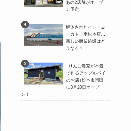
あの2店舗がオープ
ン予定
ー
解体されたイトーヨ
ーカドー南松本店…
新しい商業施設はど
うなる？
｢りんご農家が本気
で作るアップルパイ
のお店｣松本市岡田
に8月20日オープ
ン！