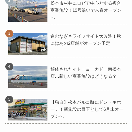
松本市村井にロピア中心とする複合
商業施設！19号沿いで来春オープン
へ
進むなぎさライフサイト大改造！秋
にはあの2店舗がオープン予定
解体されたイトーヨーカドー南松本
店…新しい商業施設はどうなる？
【独自】松本パルコ跡にドン・キホ
ーテ！新施設の目玉として6月末オー
プンへ