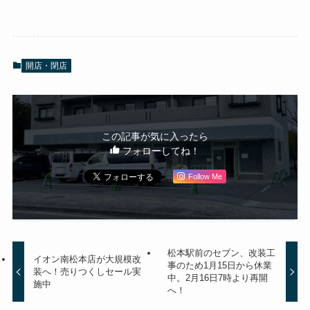
開店・閉店
この記事が気に入ったら
フォローしてね！
Follow Me
松本駅前のセブン、改装工
イオン南松本店が大規模改
事のため1月15日から休業
装へ！売りつくしセール実
中。2月16日7時より再開
施中
へ！